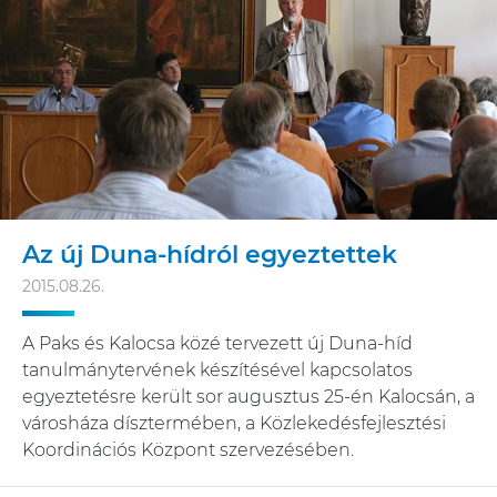
Az új Duna-hídról egyeztettek
2015.08.26.
A Paks és Kalocsa közé tervezett új Duna-híd
tanulmánytervének készítésével kapcsolatos
egyeztetésre került sor augusztus 25-én Kalocsán, a
városháza dísztermében, a Közlekedésfejlesztési
Koordinációs Központ szervezésében.