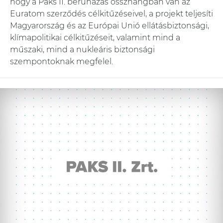
hogy a Paks II. beruházás összhangban van az
Euratom szerződés célkitűzéseivel, a projekt teljesíti
Magyarország és az Európai Unió ellátásbiztonsági,
klímapolitikai célkitűzéseit, valamint mind a
műszaki, mind a nukleáris biztonsági
szempontoknak megfelel.