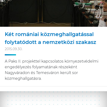
Két romániai közmeghallgatással
folytatódott a nemzetközi szakasz
2015.09.30.
A Paks II. projekttel kapcsolatos környezetvédelmi
engedélyezés folyamatának részeként
Nagyváradon és Temesváron került sor
közmeghallgatásra.