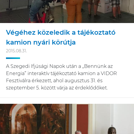
Végéhez közeledik a tájékoztató
kamion nyári körútja
2015.08.31.
A Szegedi Ifjúsági Napok után a „Bennünk az
Energia” interaktív tájékoztató kamion a VIDOR
Fesztiválra érkezett, ahol augusztus 31. és
szeptember 5. között várja az érdeklődőket.