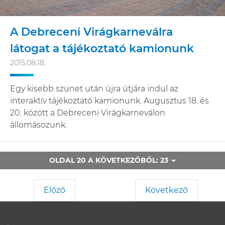
A Debreceni Virágkarneválra
látogat a tájékoztató kamionunk
2015.08.18.
Egy kisebb szünet után újra útjára indul az
interaktív tájékoztató kamionunk. Augusztus 18. és
20. között a Debreceni Virágkarneválon
állomásozunk.
OLDAL 20 A KÖVETKEZŐBŐL: 23
Előző
Következő