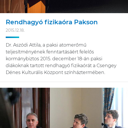
Rendhagyó fizikaóra Pakson
2015.12.18.
Dr. Aszódi Attila, a paksi atomerőmű
teljesítményének fenntartásáért felelős
kormánybiztos 2015. december 18-án paksi
diákoknak tartott rendhagyó fizikaórát a Csengey
Dénes Kulturális Központ színháztermében.