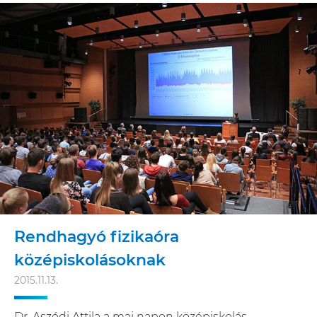
Rendhagyó fizikaóra
középiskolásoknak
2015.11.13.
Dr. Aszódi Attila a mai napon középiskolás