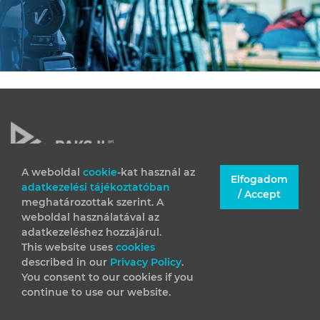
A weboldal
cookie
-kat használ az
Elfogadom
adatkezelési tájékoztatóban
JOGI INFORMÁCIÓK
/ Accept
meghatározottak szerint. A
IMPRESSZUM
weboldal használatával az
adatkezeléshez hozzájárul.
This website uses
cookies
described in our
Privacy Policy
.
You consent to our cookies if you
continue to use our website.
(C) 2026 Minden jog fenntartva – Paks II. Zrt.