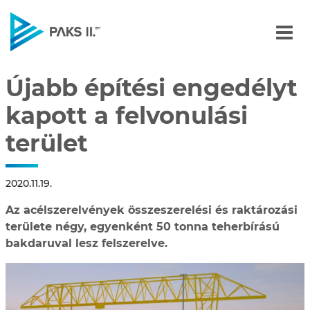
Újabb építési engedélyt k
Navigáció
Újabb építési engedélyt
kapott a felvonulási
terület
2020.11.19.
Az acélszerelvények összeszerelési és raktározási
területe négy, egyenként 50 tonna teherbírású
bakdaruval lesz felszerelve.