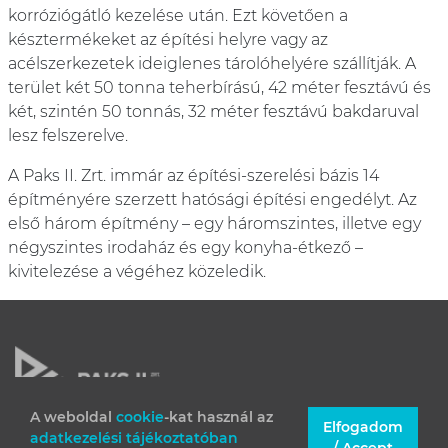
korróziógátló kezelése után. Ezt követően a
késztermékeket az építési helyre vagy az
acélszerkezetek ideiglenes tárolóhelyére szállítják. A
terület két 50 tonna teherbírású, 42 méter fesztávú és
két, szintén 50 tonnás, 32 méter fesztávú bakdaruval
lesz felszerelve.
A Paks II. Zrt. immár az építési-szerelési bázis 14
építményére szerzett hatósági építési engedélyt. Az
első három építmény – egy háromszintes, illetve egy
négyszintes irodaház és egy konyha-étkező –
kivitelezése a végéhez közeledik.
A weboldal
cookie
-kat használ az
Elfogadom
adatkezelési tájékoztatóban