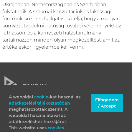
Ukrajnában, Németországban és Szerbiában
folytatódik. A szakmai konzultációk és lakossági
fórumok, közmeghallgatások célja, hogy a magyar
környezetvédelmi hatóság további véleményekhez
juthasson, és a környezeti hatástanulmány
tartalmazzon minden olyan megközelítést, amit az
értékeléskor figyelembe kell venni.
A weboldal
cookie
-kat használ az
Elfogadom
adatkezelési tájékoztatóban
JOGI INFORMÁCIÓK
/ Accept
meghatározottak szerint. A
IMPRESSZUM
weboldal használatával az
adatkezeléshez hozzájárul.
This website uses
cookies