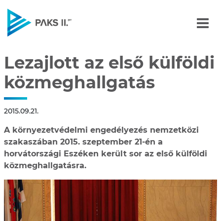
Lezajlott az első külföld
Navigáció
Lezajlott az első külföldi
közmeghallgatás
2015.09.21.
A környezetvédelmi engedélyezés nemzetközi
szakaszában 2015. szeptember 21-én a
horvátországi Eszéken került sor az első külföldi
közmeghallgatásra.