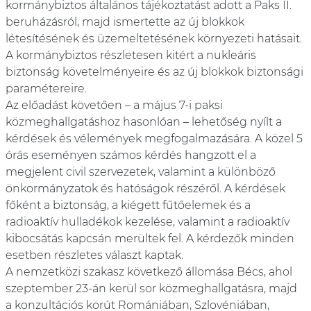
kormánybiztos általános tájékoztatást adott a Paks II.
beruházásról, majd ismertette az új blokkok
létesítésének és üzemeltetésének környezeti hatásait.
A kormánybiztos részletesen kitért a nukleáris
biztonság követelményeire és az új blokkok biztonsági
paramétereire.
Az előadást követően – a május 7-i paksi
közmeghallgatáshoz hasonlóan – lehetőség nyílt a
kérdések és vélemények megfogalmazására. A közel 5
órás eseményen számos kérdés hangzott el a
megjelent civil szervezetek, valamint a különböző
önkormányzatok és hatóságok részéről. A kérdések
főként a biztonság, a kiégett fűtőelemek és a
radioaktív hulladékok kezelése, valamint a radioaktív
kibocsátás kapcsán merültek fel. A kérdezők minden
esetben részletes választ kaptak.
A nemzetközi szakasz következő állomása Bécs, ahol
szeptember 23-án kerül sor közmeghallgatásra, majd
a konzultációs körút Romániában, Szlovéniában,