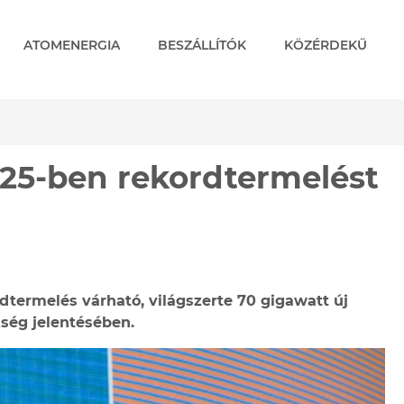
ATOMENERGIA
BESZÁLLÍTÓK
KÖZÉRDEKŰ
-ben rekordtermelést ér 
025-ben rekordtermelést
dtermelés várható, világszerte 70 gigawatt új
ség jelentésében.