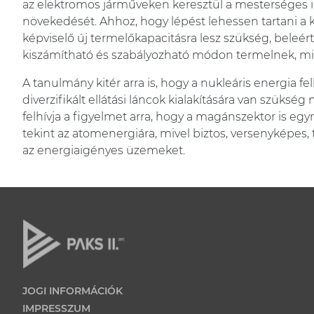
az elektromos járműveken keresztül a mesterséges int
növekedését. Ahhoz, hogy lépést lehessen tartani a 
képviselő új termelőkapacitásra lesz szükség, beleé
kiszámítható és szabályozható módon termelnek, mi
A tanulmány kitér arra is, hogy a nukleáris energia f
diverzifikált ellátási láncok kialakítására van szüksé
felhívja a figyelmet arra, hogy a magánszektor is e
tekint az atomenergiára, mivel biztos, versenyképes, t
az energiaigényes üzemeket.
JOGI INFORMÁCIÓK
IMPRESSZUM