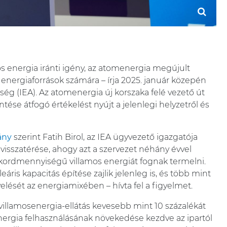
 energia iránti igény, az atomenergia megújult
a energiaforrások számára – írja 2025. január közepén
g (IEA). Az atomenergia új korszaka felé vezető út
tése átfogó értékelést nyújt a jelenlegi helyzetről és
ány
szerint Fatih Birol, az IEA ügyvezető igazgatója
s visszatérése, ahogy azt a szervezet néhány évvel
kordmennyiségű villamos energiát fognak termelni.
áris kapacitás építése zajlik jelenleg is, és több mint
elését az energiamixében – hívta fel a figyelmet.
 villamosenergia-ellátás kevesebb mint 10 százalékát
energia felhasználásának növekedése kezdve az ipartól