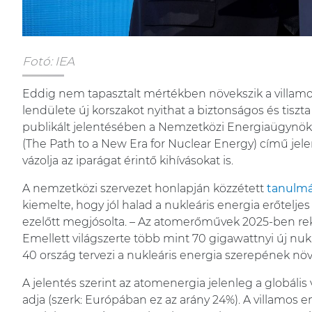
Fotó: IEA
Eddig nem tapasztalt mértékben növekszik a villamos
lendülete új korszakot nyithat a biztonságos és tiszt
publikált jelentésében a Nemzetközi Energiaügynöksé
(The Path to a New Era for Nuclear Energy) című jelen
vázolja az iparágat érintő kihívásokat is.
A nemzetközi szervezet honlapján közzétett
tanulm
kiemelte, hogy jól halad a nukleáris energia erőtelje
ezelőtt megjósolta. – Az atomerőművek 2025-ben re
Emellett világszerte több mint 70 gigawattnyi új nukle
40 ország tervezi a nukleáris energia szerepének növ
A jelentés szerint az atomenergia jelenleg a globális
adja (szerk: Európában ez az arány 24%). A villamos 