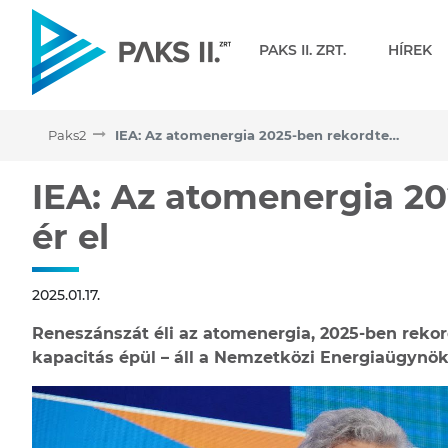
Navigáció
PAKS II. ZRT.
HÍREK
Paks2
IEA: Az atomenergia 2025-ben rekordtermelést ér el
IEA: Az atomenergia 2025
IEA: Az atomenergia 2
ér el
2025.01.17.
Reneszánszát éli az atomenergia, 2025-ben rekor
kapacitás épül – áll a Nemzetközi Energiaügynök