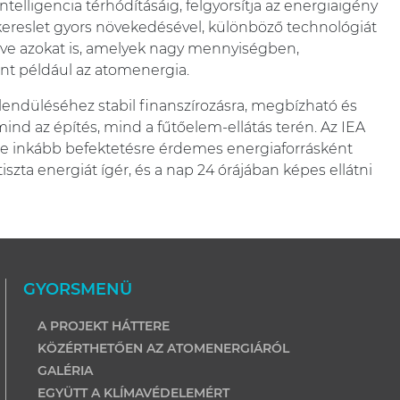
elligencia térhódításáig, felgyorsítja az energiaigény
kereslet gyors növekedésével, különböző technológiát
rtve azokat is, amelyek nagy mennyiségben,
nt például az atomenergia.
ellendüléséhez stabil finanszírozásra, megbízható és
g mind az építés, mind a fűtőelem-ellátás terén. Az IEA
gyre inkább befektetésre érdemes energiaforrásként
iszta energiát ígér, és a nap 24 órájában képes ellátni
GYORSMENÜ
A PROJEKT HÁTTERE
KÖZÉRTHETŐEN AZ ATOMENERGIÁRÓL
GALÉRIA
EGYÜTT A KLÍMAVÉDELEMÉRT