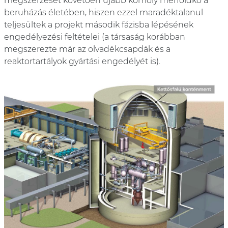
megszerzését követően újabb komoly mérföldkő a
beruházás életében, hiszen ezzel maradéktalanul
teljesültek a projekt második fázisba lépésének
engedélyezési feltételei (a társaság korábban
megszerezte már az olvadékcsapdák és a
reaktortartályok gyártási engedélyét is).