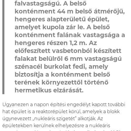
falvastagságú. A belső
konténment 44 m belső átmérőjű,
hengeres alapterületű épület,
amelyet kupola zár le. A belső
konténment falának vastagsága a
hengeres részen 1,2 m. Az
előfeszített vasbetonból készített
falakat belülről 6 mm vastagságú
szénacél burkolat fedi, amely
biztosítja a konténment belső
terének környezettől történő
hermetikus elzárását.
Ugyanezen a napon építési engedélyt kapott további
hat épület is a reaktorépület körül, amelyek a blokk
úgynevezett „nukleáris szigetét” alkotják. Az
épületekben kerülnek elhelyezésre a nukleáris