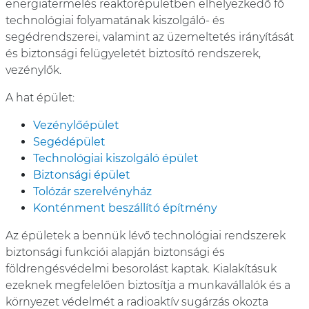
energiatermelés reaktorépületben elhelyezkedő fő
technológiai folyamatának kiszolgáló- és
segédrendszerei, valamint az üzemeltetés irányítását
és biztonsági felügyeletét biztosító rendszerek,
vezénylők.
A hat épület:
Vezénylőépület
Segédépület
Technológiai kiszolgáló épület
Biztonsági épület
Tolózár szerelvényház
Konténment beszállító építmény
Az épületek a bennük lévő technológiai rendszerek
biztonsági funkciói alapján biztonsági és
földrengésvédelmi besorolást kaptak. Kialakításuk
ezeknek megfelelően biztosítja a munkavállalók és a
környezet védelmét a radioaktív sugárzás okozta