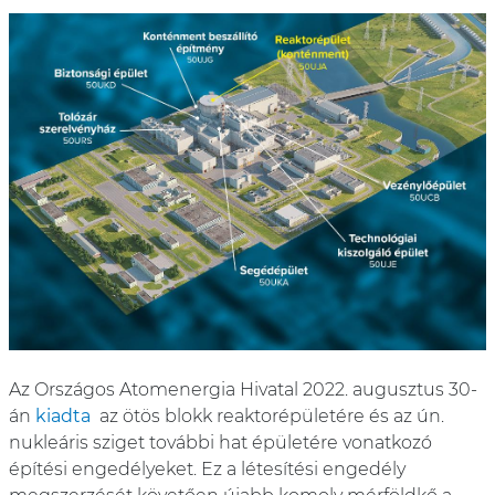
Az Országos Atomenergia Hivatal 2022. augusztus 30-
án
kiadta
az ötös blokk reaktorépületére és az ún.
nukleáris sziget további hat épületére vonatkozó
építési engedélyeket. Ez a létesítési engedély