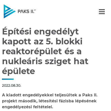
Építési engedélyt kapott 
Navigáció
Építési engedélyt
kapott az 5. blokki
reaktorépület és a
nukleáris sziget hat
épülete
2022.08.30.
A kiadott engedélyekkel teljesültek a Paks II.
projekt második, létesítési fázisba lépésének
engedélyezési feltételei.