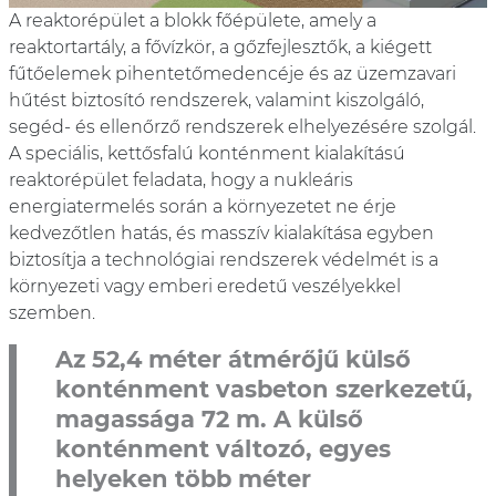
A reaktorépület a blokk főépülete, amely a
reaktortartály, a fővízkör, a gőzfejlesztők, a kiégett
fűtőelemek pihentetőmedencéje és az üzemzavari
hűtést biztosító rendszerek, valamint kiszolgáló,
segéd- és ellenőrző rendszerek elhelyezésére szolgál.
A speciális, kettősfalú konténment kialakítású
reaktorépület feladata, hogy a nukleáris
energiatermelés során a környezetet ne érje
kedvezőtlen hatás, és masszív kialakítása egyben
biztosítja a technológiai rendszerek védelmét is a
környezeti vagy emberi eredetű veszélyekkel
szemben.
Az 52,4 méter átmérőjű külső
konténment vasbeton szerkezetű,
magassága 72 m. A külső
konténment változó, egyes
helyeken több méter