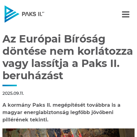
Az Európai Bíróság döntés
Navigáció
Az Európai Bíróság
döntése nem korlátozza
vagy lassítja a Paks II.
beruházást
2025.09.11.
A kormány Paks II. megépítését továbbra is a
magyar energiabiztonság legfőbb jövőbeni
pillérének tekinti.