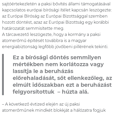
sajtóértekezletén a paksi bővítés állami támogatásával
kapcsolatos európai bírósági ítélet kapcsán leszögezte:
az Európai Bíróság az Európai Bizottsággal szemben
hozott döntést, azaz az Európai Bizottság egy korábbi
határozatát semmisítette meg.
A tárcavezető leszögezte, hogy a kormány a paksi
atomerőmű építését továbbra is a magyar
energiabiztonság legfőbb jövőbeni pillérének tekinti.
Ez a bírósági döntés semmilyen
mértékben nem korlátozza vagy
lassítja le a beruházás
előrehaladását, sőt ellenkezőleg, az
elmúlt időszakban ezt a beruházást
felgyorsítottuk – húzta alá.
– A következő évtized elején az új paksi
atomerőműnek mindkét blokkját a hálózatra fogjuk