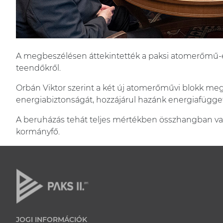
A megbeszélésen áttekintették a paksi atomerőmű-épít
teendőkről.
Orbán Viktor szerint a két új atomerőművi blokk me
energiabiztonságát, hozzájárul hazánk energiafügge
A beruházás tehát teljes mértékben összhangban va
kormányfő.
JOGI INFORMÁCIÓK