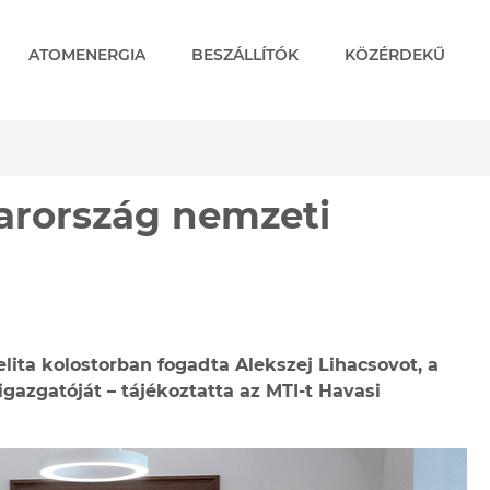
ATOMENERGIA
BESZÁLLÍTÓK
KÖZÉRDEKŰ
rország nemzeti érdeke
yarország nemzeti
lita kolostorban fogadta Alekszej Lihacsovot, a
azgatóját – tájékoztatta az MTI-t Havasi