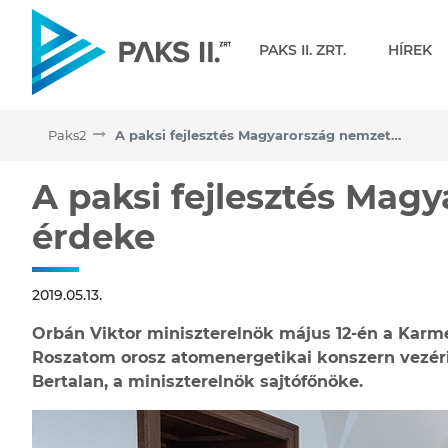
Navigáció
PAKS II. ZRT.
HÍREK
Paks2
A paksi fejlesztés Magyarország nemzeti érdeke
A paksi fejlesztés Magya
A paksi fejlesztés Mag
érdeke
2019.05.13.
Orbán Viktor miniszterelnök május 12-én a Karme
Roszatom orosz atomenergetikai konszern vezérig
Bertalan, a miniszterelnök sajtófőnöke.