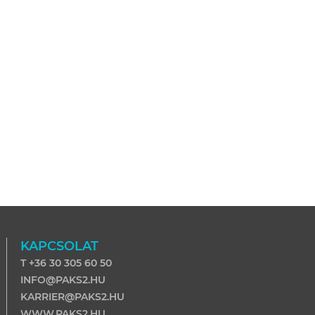
KAPCSOLAT
T +36 30 305 60 50
INFO@PAKS2.HU
KARRIER@PAKS2.HU
WWW.PAKS2.HU