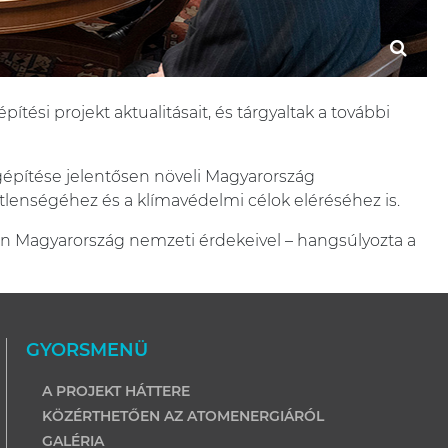
ési projekt aktualitásait, és tárgyaltak a további
gépítése jelentősen növeli Magyarország
tlenségéhez és a klímavédelmi célok eléréséhez is.
n Magyarország nemzeti érdekeivel – hangsúlyozta a
GYORSMENÜ
A PROJEKT HÁTTERE
KÖZÉRTHETŐEN AZ ATOMENERGIÁRÓL
GALÉRIA