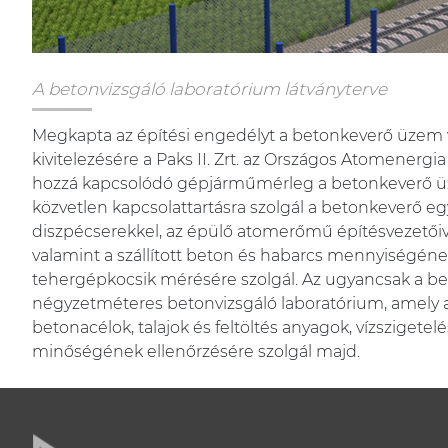
A betonvizsgáló laboratórium látványterve
Megkapta az építési engedélyt a betonkeverő üzem 
kivitelezésére a Paks II. Zrt. az Országos Atomenergi
hozzá kapcsolódó gépjárműmérleg a betonkeverő üze
közvetlen kapcsolattartásra szolgál a betonkeverő eg
diszpécserekkel, az épülő atomerőmű építésvezetői
valamint a szállított beton és habarcs mennyiségé
tehergépkocsik mérésére szolgál. Az ugyancsak a be
négyzetméteres betonvizsgáló laboratórium, amely a
betonacélok, talajok és feltöltés anyagok, vízsziget
minőségének ellenőrzésére szolgál majd.