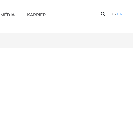
HU
/
EN
MÉDIA
KARRIER
edélyt az OAH