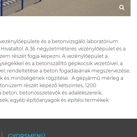
vezénylőépülete és a betonvizsgáló laboratórium
a Hivataltól. A 36 négyzetméteres vezénylőépület és a
m részét fogja képezni. A vezénylőépület a
ységekkel és a betonszállító gépkocsik vezetőivel, a
vel; rendeltetése a beton fogadásának megszervezése,
nek és minőségének rögzítése. A gépjármű mérleg a
tonüzem részét képező kétszintes, 1200
 beton, betonösszetevők és adalékszereik,
elések, egyéb építőanyagok és építési termékek
GYORSMENÜ