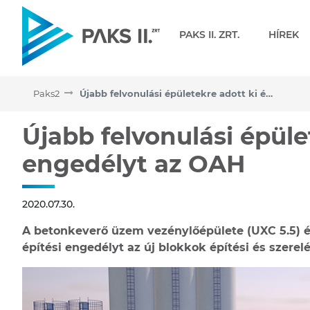
Navigáció
PAKS II. ZRT.
HÍREK
Paks2
Újabb felvonulási épületekre adott ki építési engedélyt az OAH
Újabb felvonulási épület
Újabb felvonulási épüle
engedélyt az OAH
2020.07.30.
A betonkeverő üzem vezénylőépülete (UXC 5.5) és
építési engedélyt az új blokkok építési és szerelé