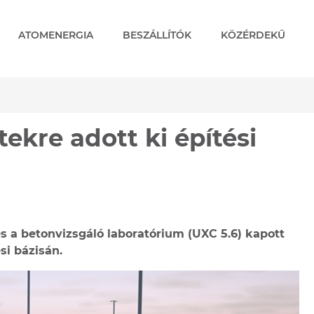
ATOMENERGIA
BESZÁLLÍTÓK
KÖZÉRDEKŰ
ekre adott ki építési eng
tekre adott ki építési
 a betonvizsgáló laboratórium (UXC 5.6) kapott
si bázisán.