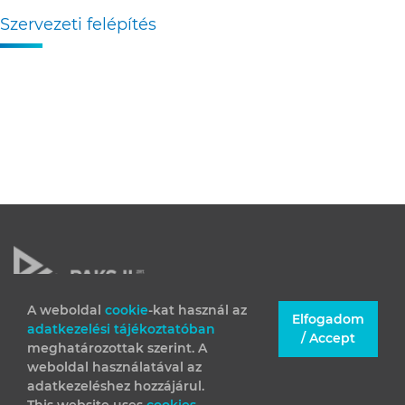
Szervezeti felépítés
A weboldal
cookie
-kat használ az
Elfogadom
adatkezelési tájékoztatóban
JOGI INFORMÁCIÓK
/ Accept
meghatározottak szerint. A
IMPRESSZUM
weboldal használatával az
adatkezeléshez hozzájárul.