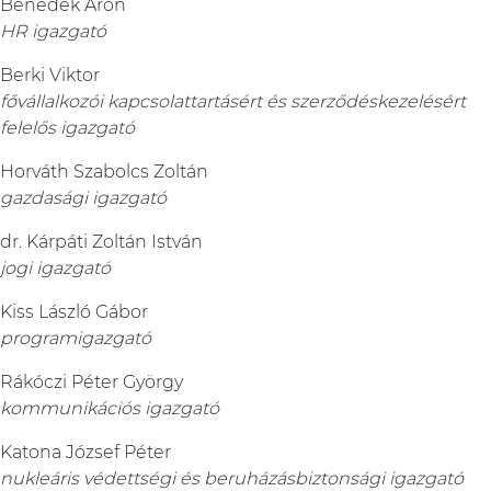
Benedek Áron
HR igazgató
Berki Viktor
fővállalkozói kapcsolattartásért és szerződéskezelésért
felelős igazgató
Horváth Szabolcs Zoltán
gazdasági igazgató
dr. Kárpáti Zoltán István
jogi igazgató
Kiss László Gábor
programigazgató
Rákóczi Péter György
kommunikációs igazgató
Katona József Péter
nukleáris védettségi és beruházásbiztonsági igazgató