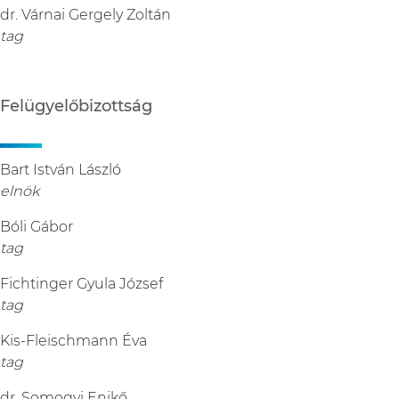
dr. Várnai Gergely Zoltán
tag
Felügyelőbizottság
Bart István László
elnök
Bóli Gábor
tag
Fichtinger Gyula József
tag
Kis-Fleischmann Éva
tag
dr. Somogyi Enikő