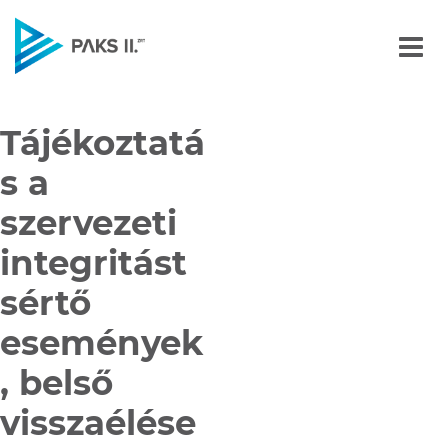
Bejelentőrendszer
Navigáció
Tájékoztatá
s a
szervezeti
integritást
sértő
események
, belső
visszaélése