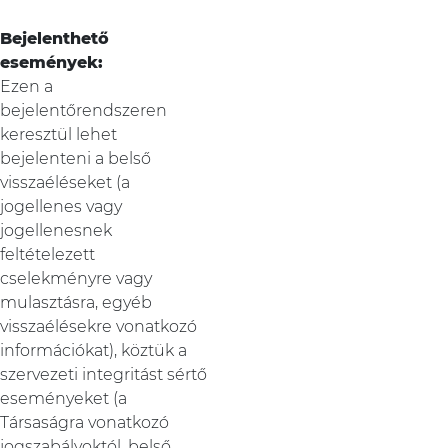
Bejelenthető
események:
Ezen a
bejelentőrendszeren
keresztül lehet
bejelenteni a belső
visszaéléseket (a
jogellenes vagy
jogellenesnek
feltételezett
cselekményre vagy
mulasztásra, egyéb
visszaélésekre vonatkozó
információkat), köztük a
szervezeti integritást sértő
eseményeket (a
Társaságra vonatkozó
jogszabályoktól, belső