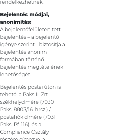
rendelkezhetnek.
Bejelentés módjai,
anonimitás:
A bejelentőfelületen tett
bejelentés – a bejelentő
igénye szerint - biztosítja a
bejelentés anonim
formában történő
bejelentés megtételének
lehetőségét.
Bejelentés postai úton is
tehető: a Paks II. Zrt.
székhelycímére (7030
Paks, 8803/16. hrsz.) /
postafiók címére (7031
Paks, Pf. 116), és a
Compliance Osztály
részére címezve, a