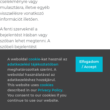
cselekményre vagy
mulasztásra, illetve egyéb
visszaélésre vonatkozó
információt illetően.
A fenti szerveknél a
bejelentést írásban vagy
szóban lehet megtenni. A
szóbeli bejelentést
telefonon vagy más
hangüzenetküldő
A weboldal
cookie
-kat használ az
Elfogadom
rendszer útján, vagy
adatkezelési tájékoztatóban
/ Accept
meghatározottak szerint. A
személyesen lehet
weboldal használatával az
megtenni. Az elkülönített
adatkezeléshez hozzájárul.
visszaélés-bejelentési
This website uses
cookies
rendszer működtetője a
described in our
Privacy Policy
.
szóbeli bejelentés írásba
You consent to our cookies if you
foglalása során teljes és
continue to use our website.
pontos jegyzőkönyvet