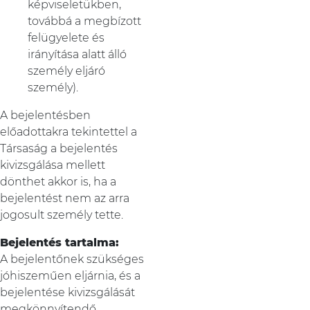
képviseletükben,
továbbá a megbízott
felügyelete és
irányítása alatt álló
személy eljáró
személy).
A bejelentésben
előadottakra tekintettel a
Társaság a bejelentés
kivizsgálása mellett
dönthet akkor is, ha a
bejelentést nem az arra
jogosult személy tette.
Bejelentés tartalma:
A bejelentőnek szükséges
jóhiszeműen eljárnia, és a
bejelentése kivizsgálását
megkönnyítendő,