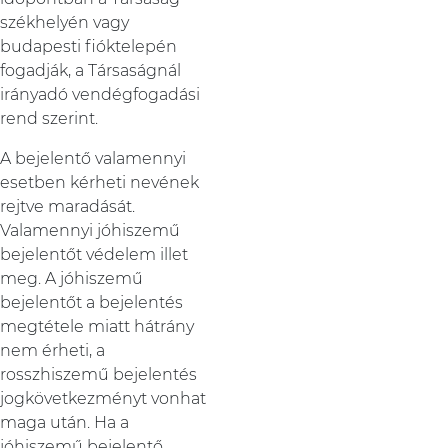
székhelyén vagy
budapesti fióktelepén
fogadják, a Társaságnál
irányadó vendégfogadási
rend szerint.
A bejelentő valamennyi
esetben kérheti nevének
rejtve maradását.
Valamennyi jóhiszemű
bejelentőt védelem illet
meg. A jóhiszemű
bejelentőt a bejelentés
megtétele miatt hátrány
nem érheti, a
rosszhiszemű bejelentés
jogkövetkezményt vonhat
maga után. Ha a
jóhiszemű bejelentő