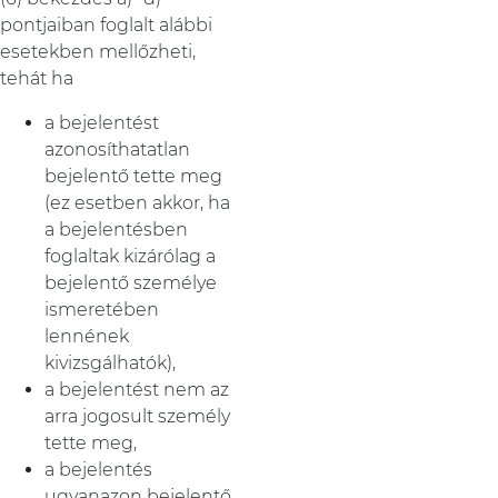
pontjaiban foglalt alábbi
esetekben mellőzheti,
tehát ha
a bejelentést
azonosíthatatlan
bejelentő tette meg
(ez esetben akkor, ha
a bejelentésben
foglaltak kizárólag a
bejelentő személye
ismeretében
lennének
kivizsgálhatók),
a bejelentést nem az
arra jogosult személy
tette meg,
a bejelentés
ugyanazon bejelentő