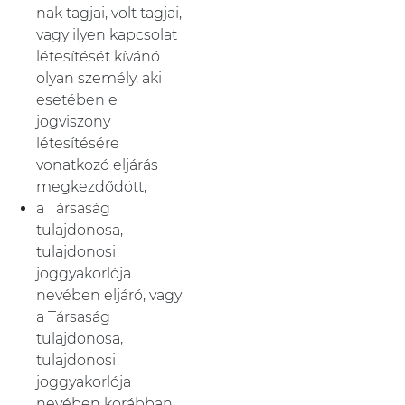
nak tagjai, volt tagjai,
vagy ilyen kapcsolat
létesítését kívánó
olyan személy, aki
esetében e
jogviszony
létesítésére
vonatkozó eljárás
megkezdődött,
a Társaság
tulajdonosa,
tulajdonosi
joggyakorlója
nevében eljáró, vagy
a Társaság
tulajdonosa,
tulajdonosi
joggyakorlója
nevében korábban