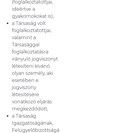
(foglalkoztatottjai,
ideértve a
gyakornokokat is),
a Társaság volt
foglalkoztatottjai,
valamint a
Társasággal
foglalkoztatásra
irányuló jogviszonyt
létesíteni kívánó
olyan személy, aki
esetében e
jogviszony
létesítésére
vonatkozó eljárás
megkezdődött,
a Társaság
Igazgatóságának,
Felügyelőbizottságá