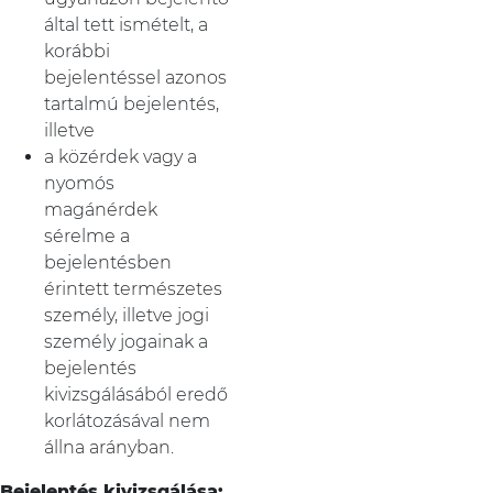
által tett ismételt, a
korábbi
bejelentéssel azonos
tartalmú bejelentés,
illetve
a közérdek vagy a
nyomós
magánérdek
sérelme a
bejelentésben
érintett természetes
személy, illetve jogi
személy jogainak a
bejelentés
kivizsgálásából eredő
korlátozásával nem
állna arányban.
Bejelentés kivizsgálása: