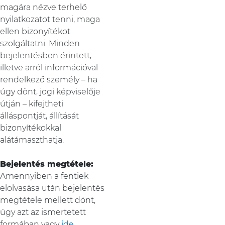
magára nézve terhelő
nyilatkozatot tenni, maga
ellen bizonyítékot
szolgáltatni. Minden
bejelentésben érintett,
illetve arról információval
rendelkező személy – ha
úgy dönt, jogi képviselője
útján – kifejtheti
álláspontját, állítását
bizonyítékokkal
alátámaszthatja.
Bejelentés megtétele:
Amennyiben a fentiek
elolvasása után bejelentés
megtétele mellett dönt,
úgy azt az ismertetett
formában vagy
ide