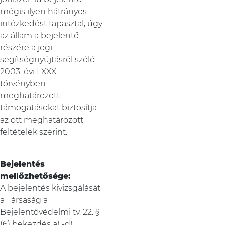
mégis ilyen hátrányos
intézkedést tapasztal, úgy
az állam a bejelentő
részére a jogi
segítségnyújtásról szóló
2003. évi LXXX.
törvényben
meghatározott
támogatásokat biztosítja
az ott meghatározott
feltételek szerint.
Bejelentés
mellőzhetősége:
A bejelentés kivizsgálását
a Társaság a
Bejelentővédelmi tv. 22. §
(6) bekezdés a) -d)