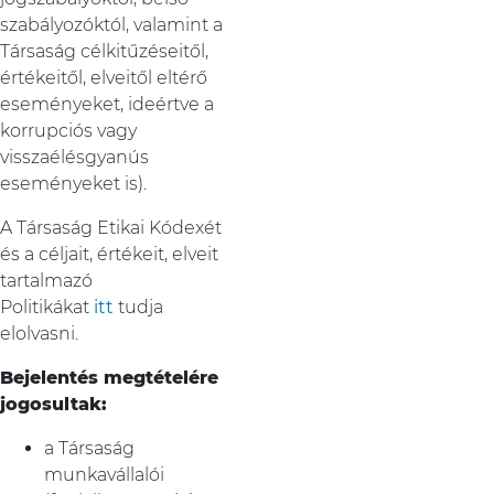
szabályozóktól, valamint a
Társaság célkitűzéseitől,
értékeitől, elveitől eltérő
eseményeket, ideértve a
korrupciós vagy
visszaélésgyanús
eseményeket is).
A Társaság Etikai Kódexét
és a céljait, értékeit, elveit
tartalmazó
Politikákat
itt
tudja
elolvasni.
Bejelentés megtételére
jogosultak:
a Társaság
munkavállalói