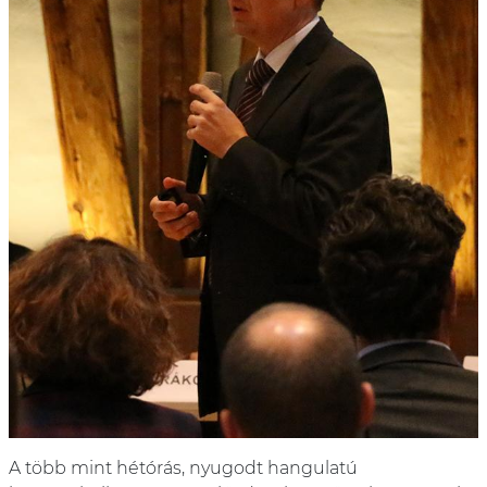
A több mint hétórás, nyugodt hangulatú