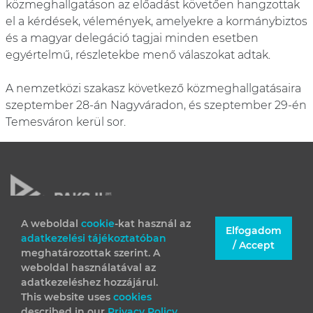
közmeghallgatáson az előadást követően hangzottak
el a kérdések, vélemények, amelyekre a kormánybiztos
és a magyar delegáció tagjai minden esetben
egyértelmű, részletekbe menő válaszokat adtak.
A nemzetközi szakasz következő közmeghallgatásaira
szeptember 28-án Nagyváradon, és szeptember 29-én
Temesváron kerül sor.
A weboldal
cookie
-kat használ az
Elfogadom
adatkezelési tájékoztatóban
JOGI INFORMÁCIÓK
/ Accept
meghatározottak szerint. A
IMPRESSZUM
weboldal használatával az
adatkezeléshez hozzájárul.
This website uses
cookies
described in our
Privacy Policy
.