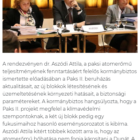
A rendezvényen dr. Aszódi Attila, a paksi atomerőmű
teljesítményének fenntartásáért felelős kormánybiztos
ismertette előadásában a Paks II. beruházás
aktualitásait, az új blokkok létesítésének és
üzemeltetésének környezeti hatásait, a biztonsági
paramétereket. A kormánybiztos hangsúlyozta, hogy a
Paks II. projekt megfelel a klímavédelmi
szempontoknak, a két új blokk pedig egy
fukusimaihoz hasonló eseménysorozatot is kibírna.
Aszódi Attila kitért többek között arra is, hogy az
atomerőmű hőhatása nem fogja károsítani a Dunát. A