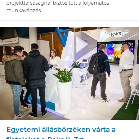
projekttársaságnál biztosított a folyamatos
munkavégzés.
Egyetemi állásbörzéken várta a