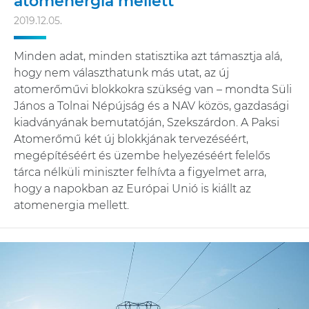
atomenergia mellett
2019.12.05.
Minden adat, minden statisztika azt támasztja alá,
hogy nem választhatunk más utat, az új
atomerőművi blokkokra szükség van – mondta Süli
János a Tolnai Népújság és a NAV közös, gazdasági
kiadványának bemutatóján, Szekszárdon. A Paksi
Atomerőmű két új blokkjának tervezéséért,
megépítéséért és üzembe helyezéséért felelős
tárca nélküli miniszter felhívta a figyelmet arra,
hogy a napokban az Európai Unió is kiállt az
atomenergia mellett.