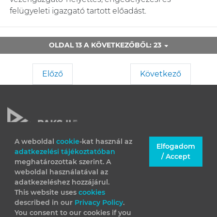
felügyeleti igazgató tartott előadást.
OLDAL 13 A KÖVETKEZŐBŐL: 23
Előző
Következő
A weboldal
cookie
-kat használ az
Elfogadom
adatkezelési tájékoztatóban
JOGI INFORMÁCIÓK
/ Accept
meghatározottak szerint. A
IMPRESSZUM
weboldal használatával az
adatkezeléshez hozzájárul.
This website uses
cookies
described in our
Privacy Policy
.
You consent to our cookies if you