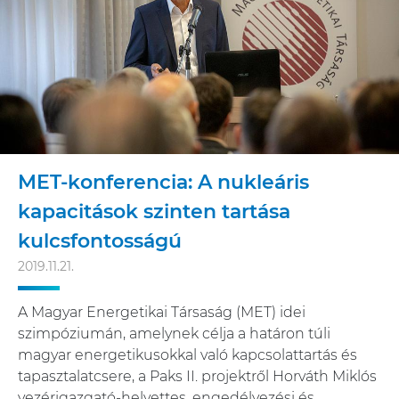
MET-konferencia: A nukleáris
kapacitások szinten tartása
kulcsfontosságú
2019.11.21.
A Magyar Energetikai Társaság (MET) idei
szimpóziumán, amelynek célja a határon túli
magyar energetikusokkal való kapcsolattartás és
tapasztalatcsere, a Paks II. projektről Horváth Miklós
vezérigazgató-helyettes, engedélyezési és