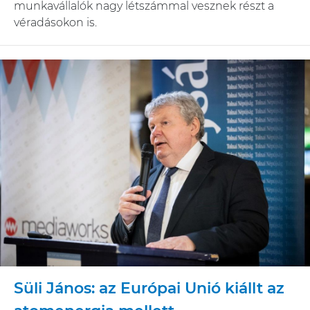
munkavállalók nagy létszámmal vesznek részt a
véradásokon is.
Süli János: az Európai Unió kiállt az