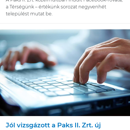
a Térségünk – értékünk sorozat negyvenhét
települést mutat be.
Jól vizsgázott a Paks II. Zrt. új