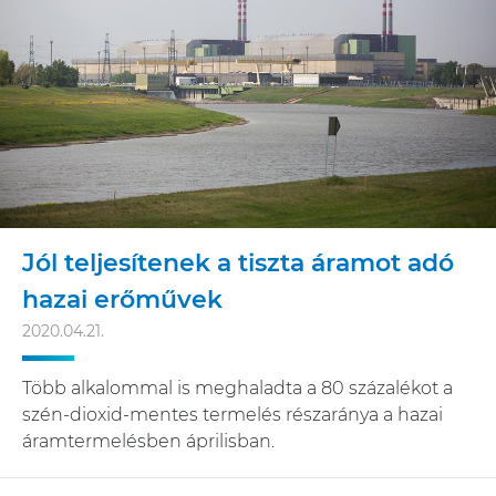
Jól teljesítenek a tiszta áramot adó
hazai erőművek
2020.04.21.
Több alkalommal is meghaladta a 80 százalékot a
szén-dioxid-mentes termelés részaránya a hazai
áramtermelésben áprilisban.