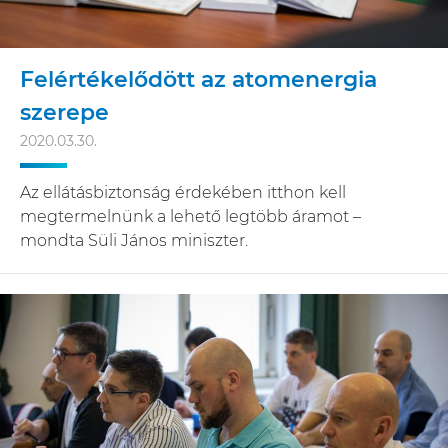
Felértékelődött az atomenergia
szerepe
2020.03.30.
Az ellátásbiztonság érdekében itthon kell
megtermelnünk a lehető legtöbb áramot –
mondta Süli János miniszter.