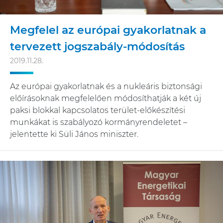
Megfelel az európai gyakorlatnak a
tervezett jogszabály-módosítás
2019.11.28.
Az európai gyakorlatnak és a nukleáris biztonsági
előírásoknak megfelelően módosíthatják a két új
paksi blokkal kapcsolatos terület-előkészítési
munkákat is szabályozó kormányrendeletet –
jelentette ki Süli János miniszter.