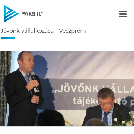
Jövőnk vállalkozása - Ve
Jövőnk vállalkozása - Veszprém
Navigáció
édiatár