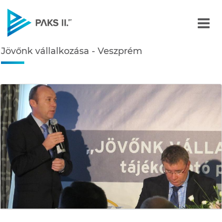
Jövőnk vállalkozása - Ve
Jövőnk vállalkozása - Veszprém
Navigáció
édiatár