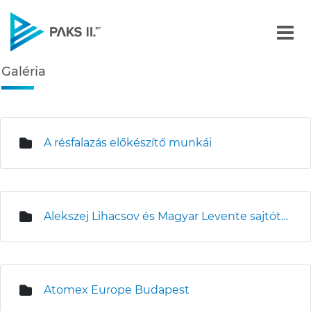
Galéria - Képgalériák
Galéria
Navigáció
édiatár
A résfalazás előkészítő munkái
Alekszej Lihacsov és Magyar Levente sajtótájékoztatója az építési területen
Atomex Europe Budapest