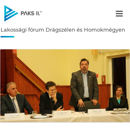
Lakossági fórum Drágsz
Lakossági fórum Drágszélen és Homokmégyen
Navigáció
édiatár