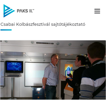
Csabai Kolbászfesztivál s
Csabai Kolbászfesztivál sajtótájékoztató
Navigáció
édiatár