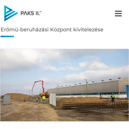
Erőmű-beruházási Központ
Erőmű-beruházási Központ kivitelezése
Navigáció
édiatár