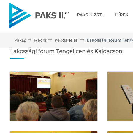
Navigáció
PAKS II. ZRT.
HÍREK
Paks2
Média
Képgalériák
Lakossági fórum Tengelic
Lakossági fórum Tengelicen és Kajdacson
Médiatár