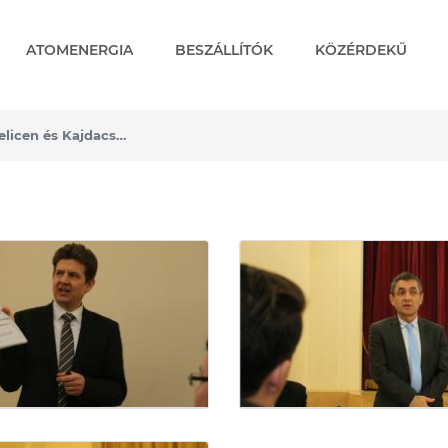
ATOMENERGIA
BESZÁLLÍTÓK
KÖZÉRDEKŰ
Lakossági fórum Tengelicen és Kajdacson
en és Kajdacson - Képgal