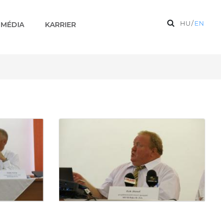
HU
/
EN
MÉDIA
KARRIER
szeizmikus mérések) - Ké