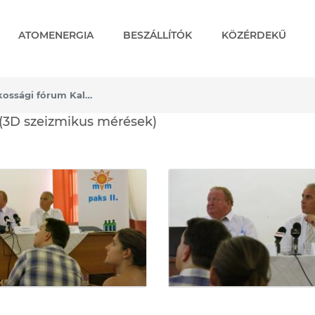
ATOMENERGIA
BESZÁLLÍTÓK
KÖZÉRDEKŰ
Sajtótájékoztató és lakossági fórum Kalocsán (3D szeizmikus mérések)
ssági fórum Kalocsán (3D 
 (3D szeizmikus mérések)