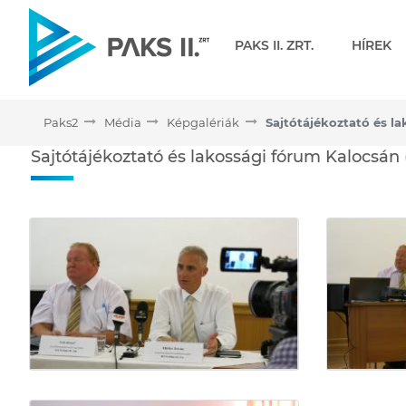
Navigáció
PAKS II. ZRT.
HÍREK
Paks2
Média
Képgalériák
Sajtótájékoztató és lako
Sajtótájékoztató és lakossági fórum Kalocsán
Médiatár