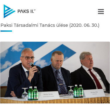
Paksi Társadalmi Tanács ü
Paksi Társadalmi Tanács ülése (2020. 06. 30.)
Navigáció
édiatár