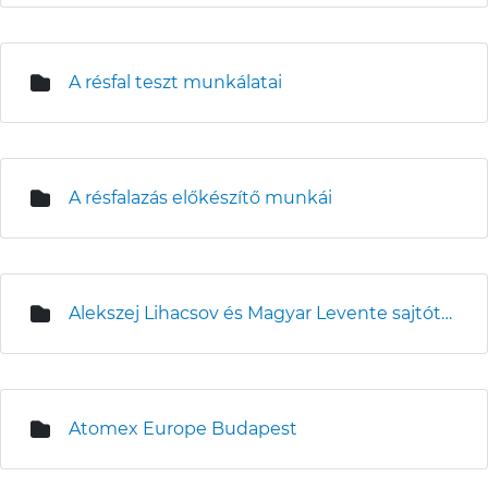
A résfal teszt munkálatai
A résfalazás előkészítő munkái
Alekszej Lihacsov és Magyar Levente sajtótájékoztatója az építési területen
Atomex Europe Budapest