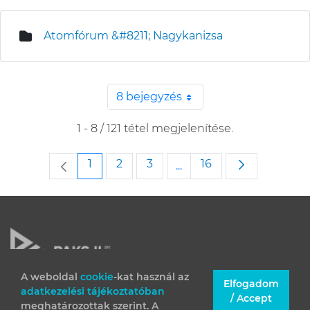
Atomfórum &#8211; Nagykanizsa
8 bejegyzés
Oldalanként
1 - 8 / 121 tétel megjelenítése.
Oldal
Oldal
Oldal
Oldal
1
2
3
16
...
Köztes oldalak Navigáljo
A weboldal
cookie
-kat használ az
Elfogadom
adatkezelési tájékoztatóban
JOGI INFORMÁCIÓK
/ Accept
meghatározottak szerint. A