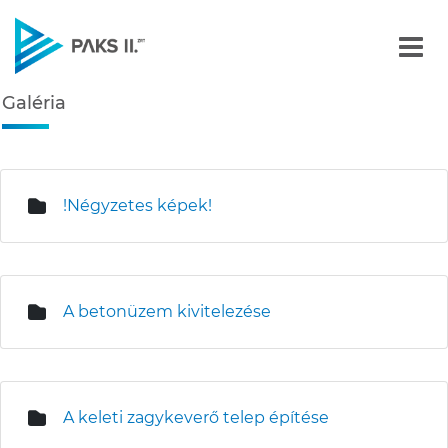
Galéria - Képgalériák
Galéria
Navigáció
édiatár
!Négyzetes képek!
A betonüzem kivitelezése
A keleti zagykeverő telep építése