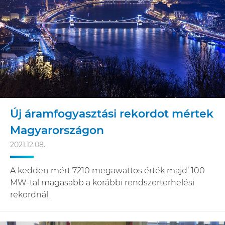
Új áramfogyasztási rekordot mértek
Magyarországon
2021.12.08.
A kedden mért 7210 megawattos érték majd’ 100
MW-tal magasabb a korábbi rendszerterhelési
rekordnál.