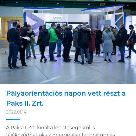
Pályaorientációs napon vett részt a
Paks II. Zrt.
2022.01.14.
A Paks II. Zrt. kínálta lehetőségekről is
tájékozódhattak az Energetikai Technikum és