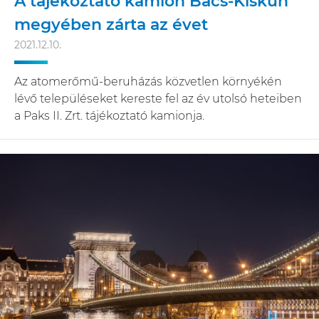
A tájékoztató kamion Bács-Kiskun
megyében zárta az évet
2021.12.10.
Az atomerőmű-beruházás közvetlen környékén
lévő településeket kereste fel az év utolsó heteiben
a Paks II. Zrt. tájékoztató kamionja.