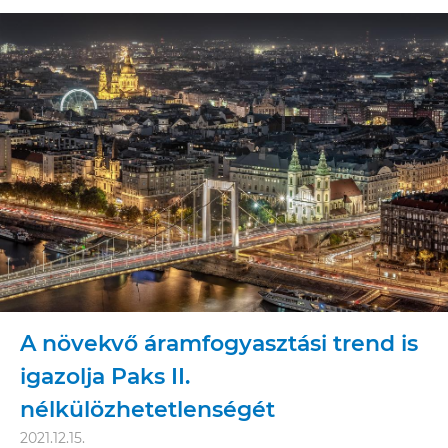
A növekvő áramfogyasztási trend is
igazolja Paks II.
nélkülözhetetlenségét
2021.12.15.