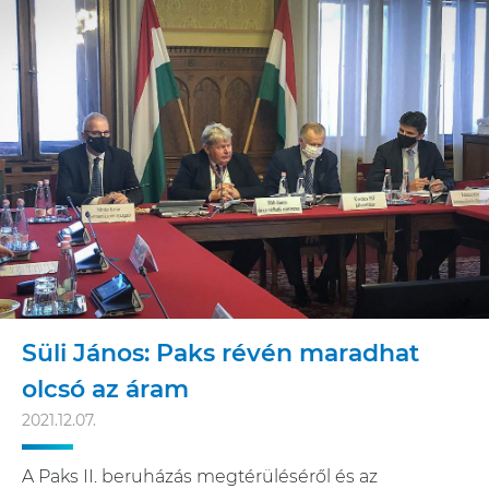
Süli János: Paks révén maradhat
olcsó az áram
2021.12.07.
A Paks II. beruházás megtérüléséről és az