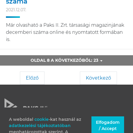
száma
2021.12.07.
Már olvasható a Paks II. Zrt. társasági magazinjának
decemberi száma online és nyomtatott formában
is.
OLDAL 8 A KÖVETKEZŐBŐL: 23
Előző
Következő
A weboldal
cookie
-kat használ az
Elfogadom
adatkezelési tájékoztatóban
JOGI INFORMÁCIÓK
/ Accept
meghatározottak szerint. A