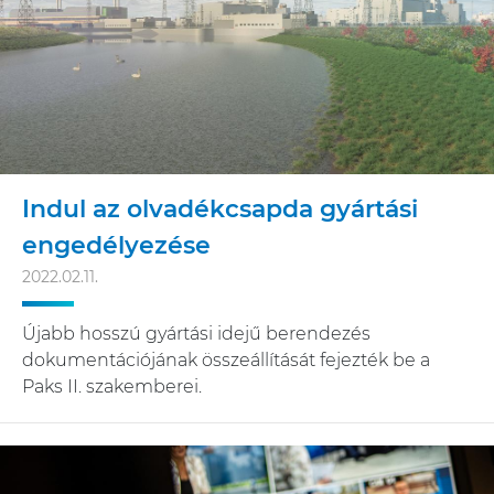
Indul az olvadékcsapda gyártási
engedélyezése
2022.02.11.
Újabb hosszú gyártási idejű berendezés
dokumentációjának összeállítását fejezték be a
Paks II. szakemberei.