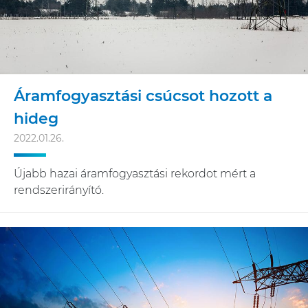
Áramfogyasztási csúcsot hozott a
hideg
2022.01.26.
Újabb hazai áramfogyasztási rekordot mért a
rendszerirányító.