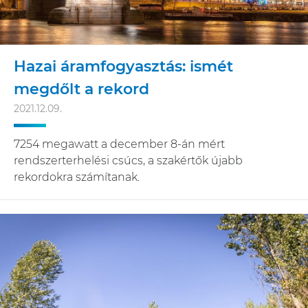
Hazai áramfogyasztás: ismét
megdőlt a rekord
2021.12.09.
7254 megawatt a december 8-án mért
rendszerterhelési csúcs, a szakértők újabb
rekordokra számítanak.