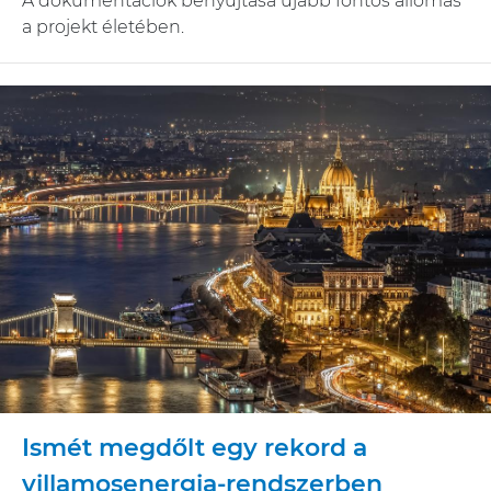
A dokumentációk benyújtása újabb fontos állomás
a projekt életében.
Ismét megdőlt egy rekord a
villamosenergia-rendszerben