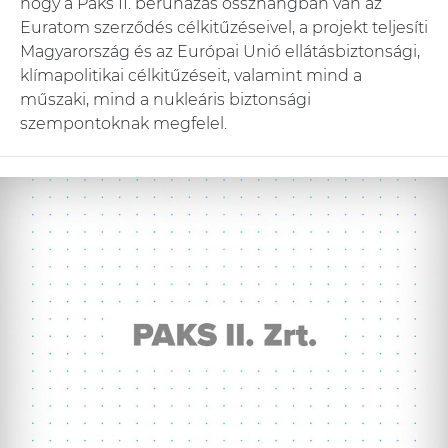
hogy a Paks II. beruházás összhangban van az
Euratom szerződés célkitűzéseivel, a projekt teljesíti
Magyarország és az Európai Unió ellátásbiztonsági,
klímapolitikai célkitűzéseit, valamint mind a
műszaki, mind a nukleáris biztonsági
szempontoknak megfelel.