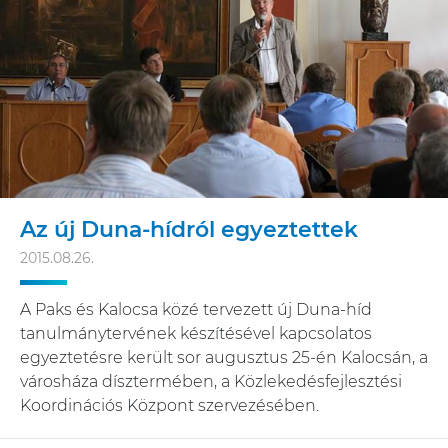
Az új Duna-hídról egyeztettek
2015.08.26.
A Paks és Kalocsa közé tervezett új Duna-híd
tanulmánytervének készítésével kapcsolatos
egyeztetésre került sor augusztus 25-én Kalocsán, a
városháza dísztermében, a Közlekedésfejlesztési
Koordinációs Központ szervezésében.