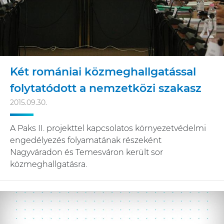
Két romániai közmeghallgatással
folytatódott a nemzetközi szakasz
2015.09.30.
A Paks II. projekttel kapcsolatos környezetvédelmi
engedélyezés folyamatának részeként
Nagyváradon és Temesváron került sor
közmeghallgatásra.