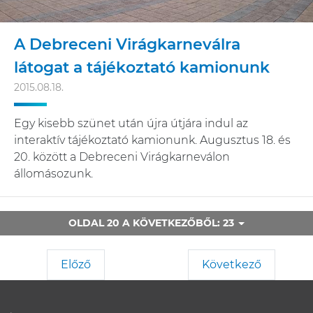
A Debreceni Virágkarneválra
látogat a tájékoztató kamionunk
2015.08.18.
Egy kisebb szünet után újra útjára indul az
interaktív tájékoztató kamionunk. Augusztus 18. és
20. között a Debreceni Virágkarneválon
állomásozunk.
OLDAL 20 A KÖVETKEZŐBŐL: 23
Előző
Következő