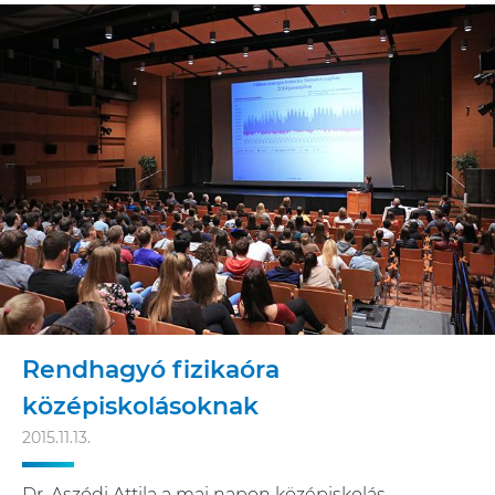
Rendhagyó fizikaóra
középiskolásoknak
2015.11.13.
Dr. Aszódi Attila a mai napon középiskolás