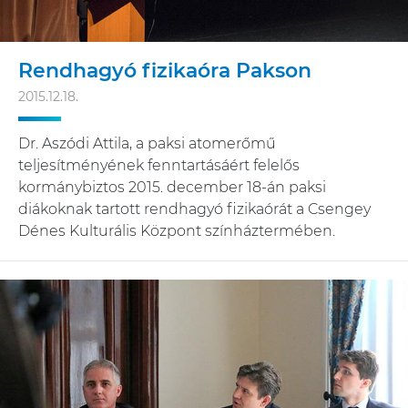
Rendhagyó fizikaóra Pakson
2015.12.18.
Dr. Aszódi Attila, a paksi atomerőmű
teljesítményének fenntartásáért felelős
kormánybiztos 2015. december 18-án paksi
diákoknak tartott rendhagyó fizikaórát a Csengey
Dénes Kulturális Központ színháztermében.