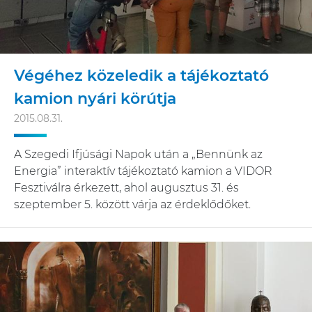
Végéhez közeledik a tájékoztató
kamion nyári körútja
2015.08.31.
A Szegedi Ifjúsági Napok után a „Bennünk az
Energia” interaktív tájékoztató kamion a VIDOR
Fesztiválra érkezett, ahol augusztus 31. és
szeptember 5. között várja az érdeklődőket.