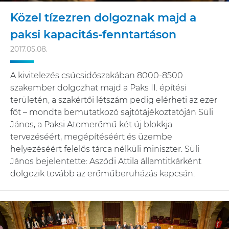
Közel tízezren dolgoznak majd a
paksi kapacitás-fenntartáson
2017.05.08.
A kivitelezés csúcsidőszakában 8000-8500
szakember dolgozhat majd a Paks II. építési
területén, a szakértői létszám pedig elérheti az ezer
főt – mondta bemutatkozó sajtótájékoztatóján Süli
János, a Paksi Atomerőmű két új blokkja
tervezéséért, megépítéséért és üzembe
helyezéséért felelős tárca nélküli miniszter. Süli
János bejelentette: Aszódi Attila államtitkárként
dolgozik tovább az erőműberuházás kapcsán.