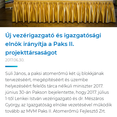
Új vezérigazgató és igazgatósági
elnök irányítja a Paks II.
projekttársaságot
2017.06.30.
Süli János, a paksi atomerőmű két új blokkjának
tervezéséért, megépítéséért és üzembe
helyezéséért felelős tárca nélküli miniszter 2017.
június 30-án Pakson bejelentette, hogy 2017. július
1-től Lenkei István vezérigazgató és dr. Mészáros
György, az Igazgatóság elnöke vezetésével működik
tovább az MVM Paks II. Atomerőmű Fejlesztő Zrt.