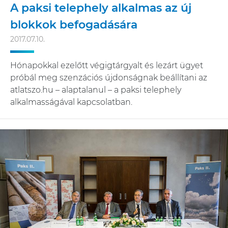
A paksi telephely alkalmas az új
blokkok befogadására
2017.07.10.
Hónapokkal ezelőtt végigtárgyalt és lezárt ügyet
próbál meg szenzációs újdonságnak beállítani az
atlatszo.hu – alaptalanul – a paksi telephely
alkalmasságával kapcsolatban.