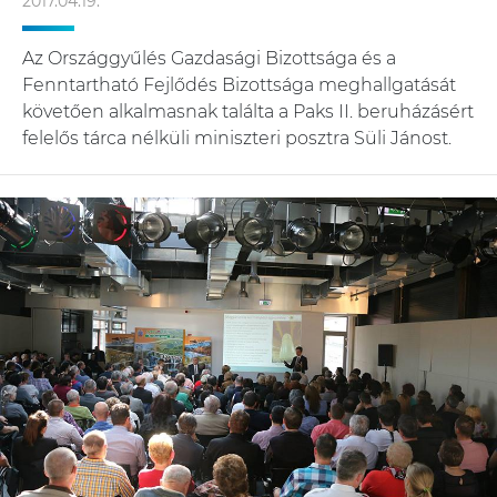
2017.04.19.
Az Országgyűlés Gazdasági Bizottsága és a
Fenntartható Fejlődés Bizottsága meghallgatását
követően alkalmasnak találta a Paks II. beruházásért
felelős tárca nélküli miniszteri posztra Süli Jánost.