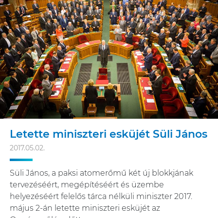
Letette miniszteri esküjét Süli János
2017.05.02.
Süli János, a paksi atomerőmű két új blokkjának
tervezéséért, megépítéséért és üzembe
helyezéséért felelős tárca nélküli miniszter 2017.
május 2-án letette miniszteri esküjét az