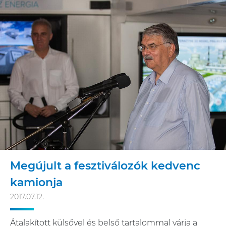
Megújult a fesztiválozók kedvenc
kamionja
2017.07.12.
Átalakított külsővel és belső tartalommal várja a