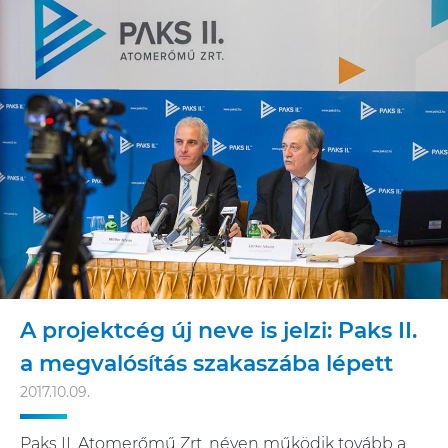
A projektcég új neve is jelzi: Paks II.
a megvalósítás szakaszába lépett
2017.10.09.
Paks II. Atomerőmű Zrt. néven működik tovább a