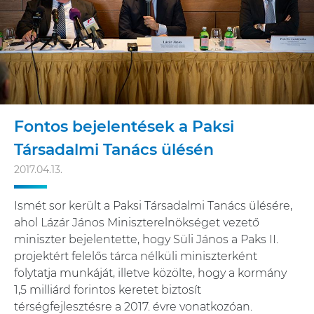
Fontos bejelentések a Paksi
Társadalmi Tanács ülésén
2017.04.13.
Ismét sor került a Paksi Társadalmi Tanács ülésére,
ahol Lázár János Miniszterelnökséget vezető
miniszter bejelentette, hogy Süli János a Paks II.
projektért felelős tárca nélküli miniszterként
folytatja munkáját, illetve közölte, hogy a kormány
1,5 milliárd forintos keretet biztosít
térségfejlesztésre a 2017. évre vonatkozóan.