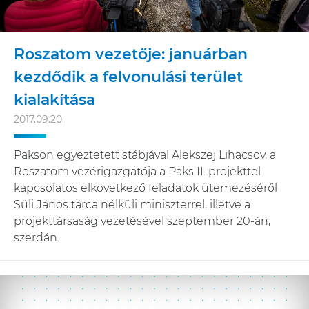
Roszatom vezetője: januárban
kezdődik a felvonulási terület
kialakítása
2017.09.20.
Pakson egyeztetett stábjával Alekszej Lihacsov, a
Roszatom vezérigazgatója a Paks II. projekttel
kapcsolatos elkövetkező feladatok ütemezéséről
Süli János tárca nélküli miniszterrel, illetve a
projekttársaság vezetésével szeptember 20-án,
szerdán.