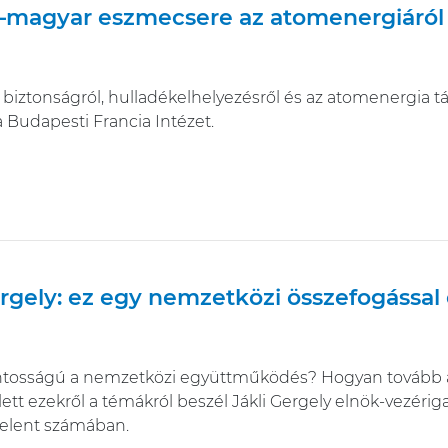
–magyar eszmecsere az atomenergiáról
 biztonságról, hulladékelhelyezésről és az atomenergia t
 Budapesti Francia Intézet.
ergely: ez egy nemzetközi összefogássa
ontosságú a nemzetközi együttműködés? Hogyan tovább a 
tt ezekről a témákról beszél Jákli Gergely elnök-vezérig
elent számában.