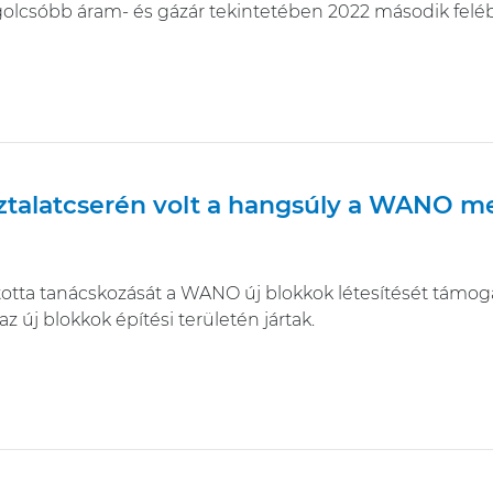
egolcsóbb áram- és gázár tekintetében 2022 második felé
ztalatcserén volt a hangsúly a WANO 
totta tanácskozását a WANO új blokkok létesítését támo
az új blokkok építési területén jártak.