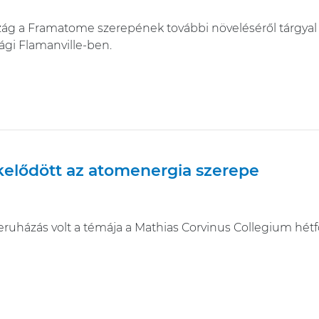
g a Framatome szerepének további növeléséről tárgyal a 
ági Flamanville-ben.
kelődött az atomenergia szerepe
beruházás volt a témája a Mathias Corvinus Collegium hé