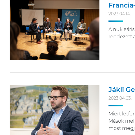
Francia
2023.04.14.
A nukleáris
rendezett a
Jákli G
2023.04.03.
Miért létf
Mások melle
most megj