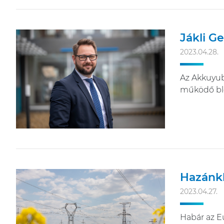
Jákli G
2023.04.28.
Az Akkuyub
működő blo
Hazánkb
2023.04.27.
Habár az E