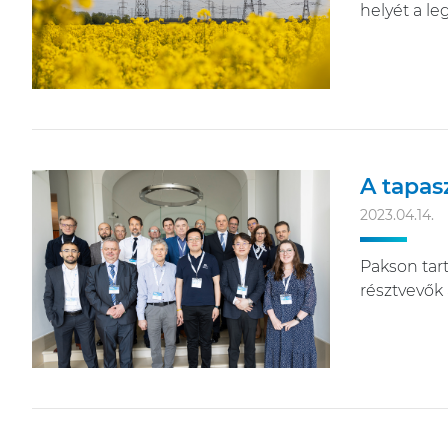
helyét a l
A tapas
2023.04.14.
Pakson tar
résztvevők 