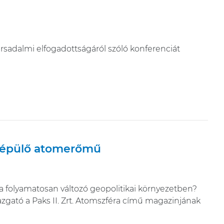
ársadalmi elfogadottságáról szóló konferenciát
l épülő atomerőmű
folyamatosan változó geopolitikai környezetben?
azgató a Paks II. Zrt. Atomszféra című magazinjának