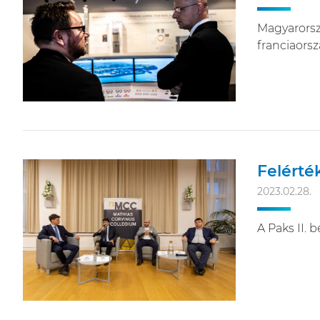
Magyarorszá
franciaorsz
Felérté
2023.02.28.
A Paks II. 