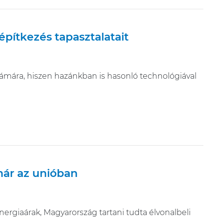
pítkezés tapasztalatait
zámára, hiszen hazánkban is hasonló technológiával
már az unióban
giaárak, Magyarország tartani tudta élvonalbeli