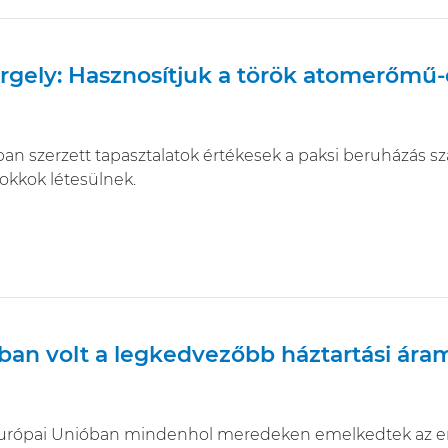
ergely: Hasznosítjuk a török atomerőmű-é
an szerzett tapasztalatok értékesek a paksi beruházás s
kkok létesülnek.
an volt a legkedvezőbb háztartási ára
urópai Unióban mindenhol meredeken emelkedtek az ener