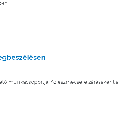
ben.
megbeszélésen
gató munkacsoportja. Az eszmecsere zárásaként a