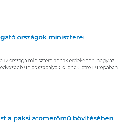
gató országok miniszterei
ció 12 országa minisztere annak érdekében, hogy az
vezőbb uniós szabályok jöjjenek létre Európában.
alást a paksi atomerőmű bővítésében