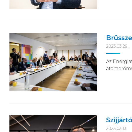
Brüssze
2023.03.29.
Az Energiat
atomerőműv
Szijjár
2023.03.13.