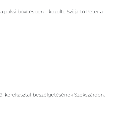
paksi bővítésben – közölte Szijjártó Péter a
tfői kerekasztal-beszélgetésének Szekszárdon.