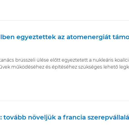
lben egyeztettek az atomenergiát támo
anács brüsszeli ülése előtt egyeztetett a nukleáris koalí
ek működéséhez és építéséhez szükséges lehető legked
tó: tovább növeljük a francia szerepváll