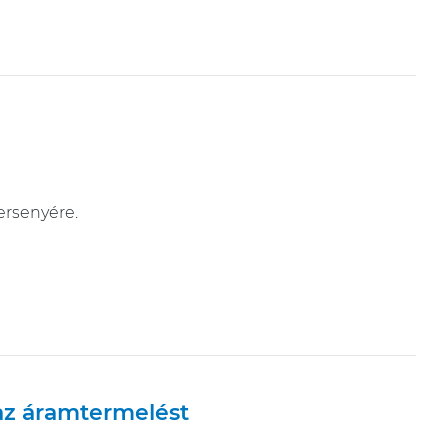
ersenyére.
az áramtermelést