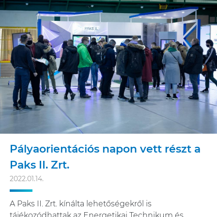
Pályaorientációs napon vett részt a
Paks II. Zrt.
2022.01.14.
A Paks II. Zrt. kínálta lehetőségekről is
tájékozódhattak az Energetikai Technikum és