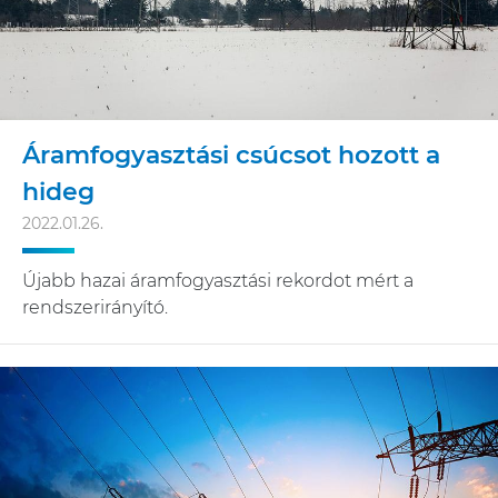
Áramfogyasztási csúcsot hozott a
hideg
2022.01.26.
Újabb hazai áramfogyasztási rekordot mért a
rendszerirányító.