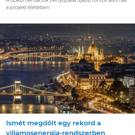
A dokumentációk benyújtása újabb fontos állomás
a projekt életében.
Ismét megdőlt egy rekord a
villamosenergia-rendszerben