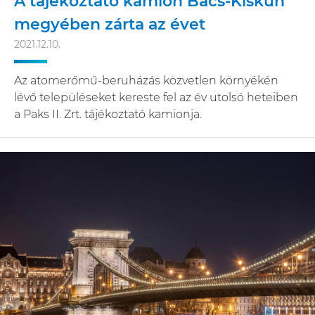
A tájékoztató kamion Bács-Kiskun
megyében zárta az évet
2021.12.10.
Az atomerőmű-beruházás közvetlen környékén
lévő településeket kereste fel az év utolsó heteiben
a Paks II. Zrt. tájékoztató kamionja.