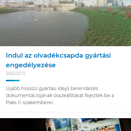
Indul az olvadékcsapda gyártási
engedélyezése
2022.02.11.
Újabb hosszú gyártási idejű berendezés
dokumentációjának összeállítását fejezték be a
Paks II. szakemberei.