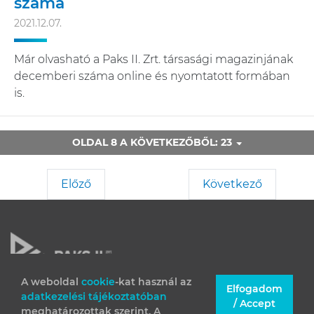
száma
2021.12.07.
Már olvasható a Paks II. Zrt. társasági magazinjának
decemberi száma online és nyomtatott formában
is.
OLDAL 8 A KÖVETKEZŐBŐL: 23
Előző
Következő
A weboldal
cookie
-kat használ az
Elfogadom
adatkezelési tájékoztatóban
JOGI INFORMÁCIÓK
/ Accept
meghatározottak szerint. A