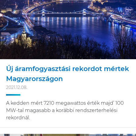
Új áramfogyasztási rekordot mértek
Magyarországon
2021.12.08.
A kedden mért 7210 megawattos érték majd’ 100
MW-tal magasabb a korábbi rendszerterhelési
rekordnál.