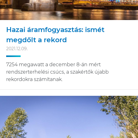
Hazai áramfogyasztás: ismét
megdőlt a rekord
2021.12.09.
7254 megawatt a december 8-án mért
rendszerterhelési csúcs, a szakértők újabb
rekordokra számítanak.