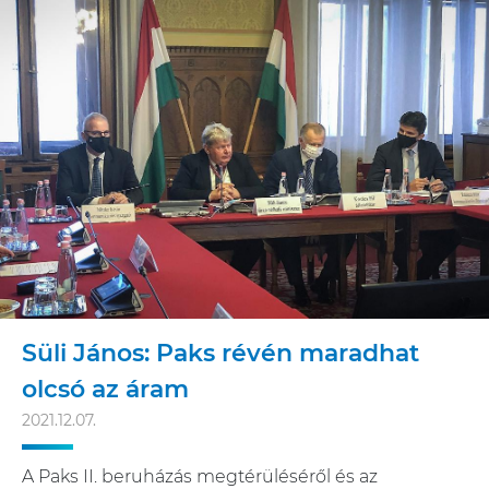
Süli János: Paks révén maradhat
olcsó az áram
2021.12.07.
A Paks II. beruházás megtérüléséről és az