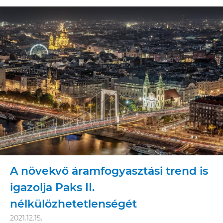
A növekvő áramfogyasztási trend is
igazolja Paks II.
nélkülözhetetlenségét
2021.12.15.